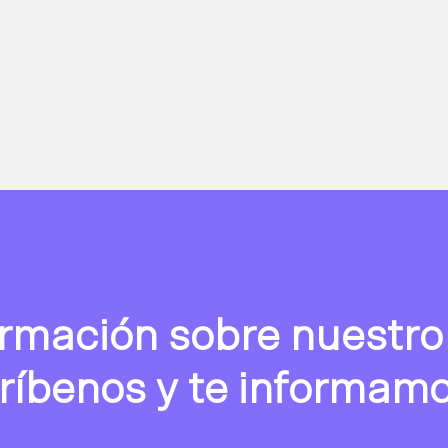
rmación sobre nuestro 
críbenos y te informam