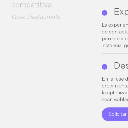
competitiva.
Exp
Gofio Restaurante
La experien
de contacto
permite ide
instancia, 
Des
En la fase 
crecimiento
la optimiza
sean viable
Solicita