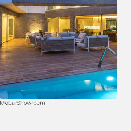
Moba Showroom
Ayu
La