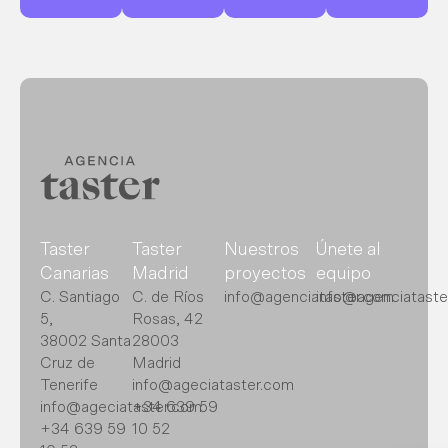
Taster
Taster
Nuestros
Únete al
Canarias
Madrid
proyectos
equipo
C. Santiago
C. de Ríos
info@agenciataster.com
info@agenciataste
5,
Rosas, 42
38002 Santa
28003
Cruz de
Madrid
Tenerife
info@ageciataster.com
info@ageciataster.com
+34 639 59
+34 639 59
10 52