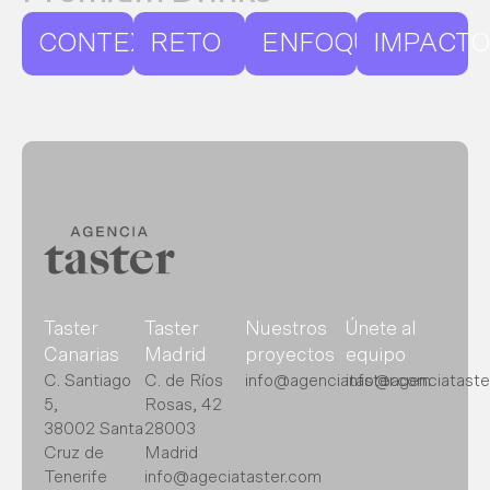
CONTEXTO
RETO
ENFOQUE
IMPACTO
Taster
Taster
Nuestros
Únete al
Canarias
Madrid
proyectos
equipo
C. Santiago
C. de Ríos
info@agenciataster.com
info@agenciataste
5,
Rosas, 42
38002 Santa
28003
Cruz de
Madrid
Tenerife
info@ageciataster.com