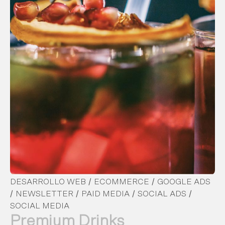
/
/
DESARROLLO WEB
ECOMMERCE
GOOGLE ADS
/
/
/
/
NEWSLETTER
PAID MEDIA
SOCIAL ADS
SOCIAL MEDIA
Premium Drinks