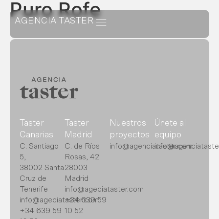
Puro Rofe
AGENCIA TASTER
Taster
Taster
Nuestros
Únete al
Canarias
Madrid
proyectos
equipo
C. Santiago
C. de Ríos
info@agenciataster.com
info@agenciataste
5,
Rosas, 42
38002 Santa
28003
Cruz de
Madrid
Tenerife
info@ageciataster.com
info@ageciataster.com
+34 639 59
+34 639 59
10 52