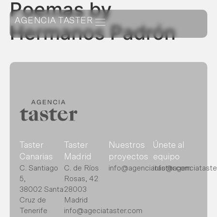
Poemas by
AGENCIA TASTER
Hermanos Padrón
Taster
Taster
Nuestros
Únete al
Canarias
Madrid
proyectos
equipo
C. Santiago
C. de Ríos
info@agenciataster.com
info@agenciataste
5,
Rosas, 42
38002 Santa
28003
Cruz de
Madrid
Tenerife
info@ageciataster.com