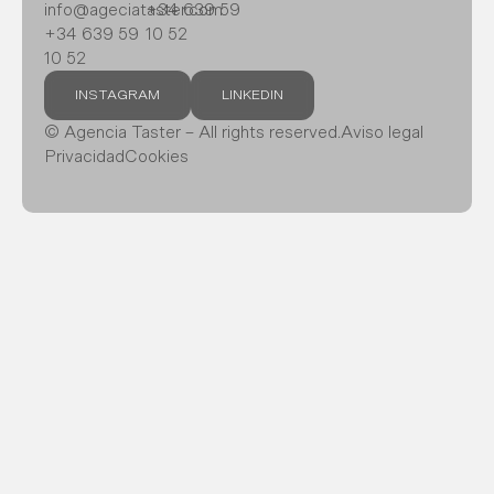
info@ageciataster.com
+34 639 59
+34 639 59
10 52
10 52
INSTAGRAM
LINKEDIN
© Agencia Taster – All rights reserved.
Aviso legal
Privacidad
Cookies