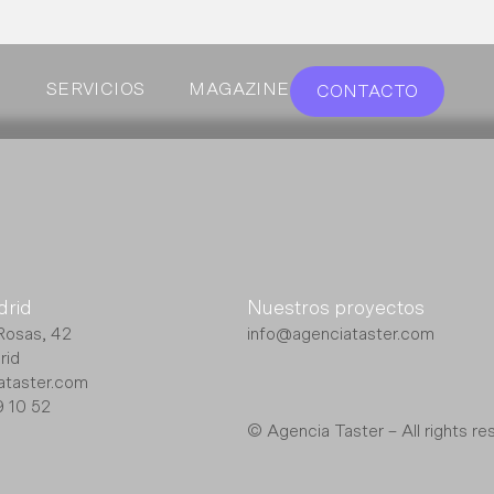
S
SERVICIOS
MAGAZINE
CONTACTO
drid
Nuestros proyectos
Rosas, 42
info@agenciataster.com
rid
ataster.com
 10 52
© Agencia Taster – All rights re