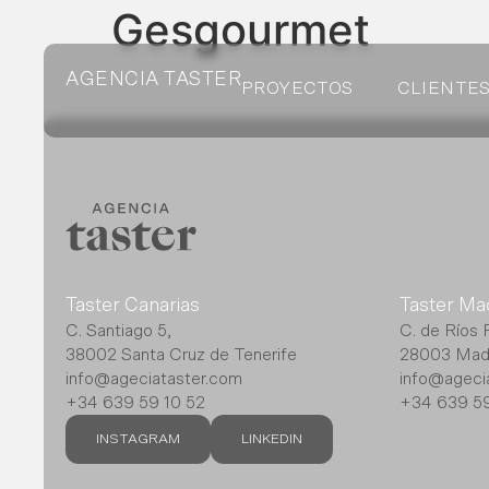
Gesgourmet
AGENCIA TASTER
PROYECTOS
CLIENTE
Taster Canarias
Taster Ma
C. Santiago 5,
C. de Ríos 
38002 Santa Cruz de Tenerife
28003 Mad
info@ageciataster.com
info@ageci
+34 639 59 10 52
+34 639 59
INSTAGRAM
LINKEDIN